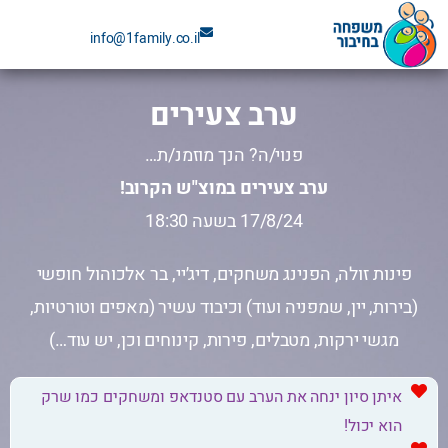
ילוג
info@1family.co.il
תוכן
ערב צעירים
פנוי/ה? הנך מוזמנ/ת…
ערב צעירים במוצ"ש הקרוב!
17/8/24 בשעה 18:30
פינות זולה, הפנינג משחקים, דיג׳יי, בר אלכוהול חופשי
(בירות, יין, שמפניה ועוד) וכיבוד עשיר (מאפים וטורטיות,
מגשי ירקות, מטבלים, פירות, קינוחים וכן, יש עוד…)
איתן סיון ינחה את הערב עם סטנדאפ ומשחקים כמו שרק
הוא יכול!