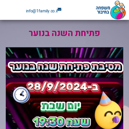
ילוג
info@1family.co.il
תוכן
פתיחת השנה בנוער