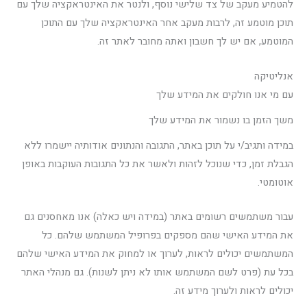
להטמיע מעקב של צד שלישי נוסף, ולנטר את האינטראקציה שלך עם
תוכן מוטמע זה, לרבות מעקב אחר האינטראקציה שלך עם התוכן
המוטמע, אם יש לך חשבון ואתה מחובר לאתר זה.
אנליטיקה
עם מי אנו חולקים את המידע שלך
משך הזמן בו נשמור את המידע שלך
במידה ותגיב/י על תוכן באתר, התגובה והנתונים אודותיה יישמרו ללא
הגבלת זמן, כדי שנוכל לזהות ולאשר את כל התגובות העוקבות באופן
אוטומטי.
עבור משתמשים רשומים באתר (במידה ויש כאלה) אנו מאחסנים גם
את המידע האישי שהם מספקים בפרופיל המשתמש שלהם. כל
המשתמשים יכולים לראות, לערוך או למחוק את המידע האישי שלהם
בכל עת (פרט לשם המשתמש אותו לא ניתן לשנות). גם מנהלי האתר
יכולים לראות ולערוך מידע זה.