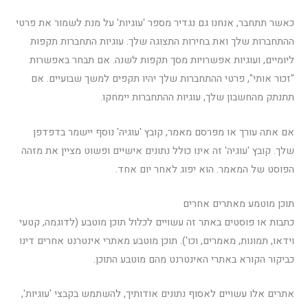
כאשר תתחבר, אנחנו גם נגדיר מספר 'עוגיות' על מנת לשמור את פרטי
ההתחברות שלך ואת בחירות התצוגה שלך. עוגיות התחברות תקפות
ליומיים, ועוגיות אפשרויות מסך תקפות לשנה. אם תבחר באפשרות
"זכור אותי", פרטי ההתחברות שלך יהיו תקפים למשך שבועיים. אם
תתנתק מהחשבון שלך, עוגיות ההתחברות יימחקו.
אם אתה עורך או מפרסם מאמר, קובץ 'עוגיה' נוסף יישמר בדפדפן
שלך. קובץ 'עוגיה' זה אינו כולל נתונים אישיים ופשוט מציין את מזהה
הפוסט של המאמר. הוא יפוג לאחר יום אחד.
תוכן מוטמע מאתרים אחרים
כתבות או פוסטים באתר זה עשויים לכלול תוכן מוטבע (לדוגמה, קטעי
וידאו, תמונות, מאמרים, וכו'). תוכן מוטבע מאתרי אינטרנט אחרים דינו
כביקור הקורא באתרי האינטרנט מהם מוטבע התוכן.
אתרים אלו עשויים לאסוף נתונים אודותיך, להשתמש בקבצי 'עוגיות',