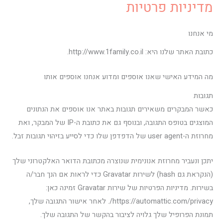
מדיניות פרטיות
ילוג
תוכן
מי אנחנו
כתובת האתר שלנו היא: http://www.1family.co.il.
מה המידע האישי שאנו אוספים ומדוע אנחנו אוספים אותו
תגובות
כאשר המבקרים משאירים תגובות באתר אנו אוספים את הנתונים
המוצגים בטופס התגובה, ובנוסף גם את כתובת ה-IP של המבקר, ואת
מחרוזת ה-user agent של הדפדפן שלו כדי לסייע בזיהוי תגובות זבל.
יתכן ונעביר מחרוזת אנונימית שנוצרה מכתובת הדואר האלקטרוני שלך
(הנקראת גם hash) לשירות Gravatar כדי לראות אם הנך חבר/ה
בשירות. מדיניות הפרטיות של שירות Gravatar זמינה כאן:
https://automattic.com/privacy/. לאחר אישור התגובה שלך,
תמונת הפרופיל שלך גלויה לציבור בהקשר של התגובה שלך.