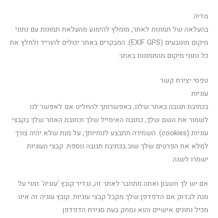
מדיה
בהעלאה של תמונות לאתר, מומלץ להימנע מהעלאת תמונות עם נתוני
מיקום מוטבעים (EXIF GPS). המבקרים באתר יכולים להוריד ולחלץ את
כל נתוני מיקום מהתמונות באתר.
טפסי יצירת קשר
עוגיות
בכתיבת תגובה באתר שלנו, באפשרותך להחליט אם לאפשר לנו
לשמור את השם שלך, כתובת האימייל שלך וכתובת האתר שלך בקבצי
עוגיות (cookies). השמירה תתבצע לנוחיותך, על מנת שלא יהיה צורך
למלא את הפרטים שלך שוב בכתיבת תגובה נוספת. קבצי העוגיות
ישמרו לשנה.
אם יש לך חשבון ואתה מתחבר לאתר זה, נגדיר קובץ 'עוגיה' זמני על
מנת לבדוק אם הדפדפן שלך מקבל קבצי עוגיות. קובץ עוגיה זה אינו
מכיל נתונים אישיים והוא נמחק בעת סגירת הדפדפן.