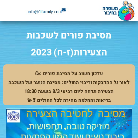
ילוג
info@1family.co.il
תוכן
מסיבת פורים לשכבות
הצעירות(ז-ח) 2023
עדכון חשוב על מסיבת פורים :🥳
לאור גל ההדבקות וריבוי החולים: מסיבת הנוער של השכבה
הצעירה תדחה ליום רביעי 8/3 בשעה 18:30
בריאות והחלמה מהירה לכל החולים ❣💫