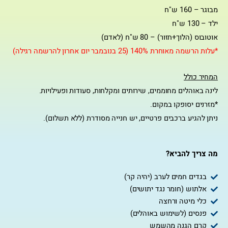
מבוגר – 160 ש"ח
ילד – 130 ש"ח
אוטובוס (הלוך+חזור) – 80 ש"ח (לאדם)
*עלות הרשמה מאוחרת 140% (25 בנובמבר יום אחרון להרשמה רגילה)
המחיר כולל
לינה באוהלים מחוממים, שירותים ומקלחות, סעודות ופעילויות.
*מזרנים יסופקו במקום.
ניתן להגיע ברכבים פרטיים, יש חנייה מסודרת (ללא תשלום).
מה צריך להביא?
בגדים חמים לערב (יהיה קר)
אלתוש (חומר נגד יתושים)
כלי מיטה ורחצה
פנסים (לשימוש באוהלים)
קרם הגנה מהשמש