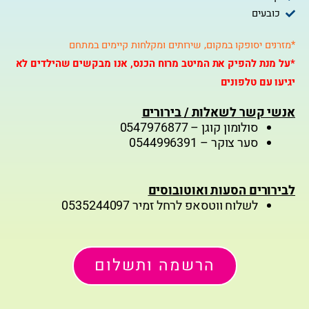
כובעים
*מזרנים יסופקו במקום, שירותים ומקלחות קיימים במתחם
*על מנת להפיק את המיטב מרוח הכנס, אנו מבקשים שהילדים לא
יגיעו עם טלפונים
אנשי קשר לשאלות / בירורים
סולומון קוגן – 0547976877
סער צוקר – 0544996391
לבירורים הסעות ואוטובוסים
לשלוח ווטסאפ לרחל זמיר 0535244097
הרשמה ותשלום