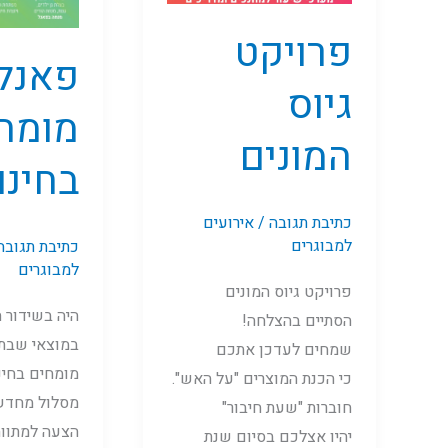
פרויקט
פאנל
גיוס
מומח
המונים
בחינו
כתיבת תגובה
/
אירועים
למבוגרים
כתיבת תגובה
למבוגרים
פרויקט גיוס המונים
היה בשידור ח
הסתיים בהצלחה!
במוצאי שבת 6.5.2020
שמחים לעדכן אתכם
מומחים בחינ
כי הכנת המוצרים "על האש".
מסלול מחדש
חוברות "שעת חיבור"
הצעה למתווה
יהיו אצלכם בסיום שנת