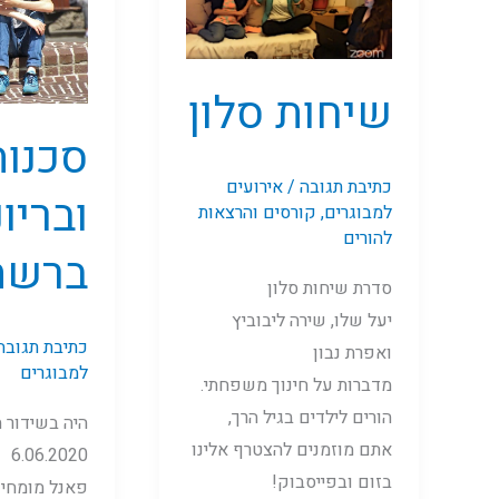
ברשת
שיחות סלון
סכנות
כתיבת תגובה
/
אירועים
ובריונ
למבוגרים
,
קורסים והרצאות
להורים
ברשת
סדרת שיחות סלון
יעל שלו, שירה ליבוביץ
כתיבת תגובה
ואפרת נבון
למבוגרים
מדברות על חינוך משפחתי.
הורים לילדים בגיל הרך,
היה בשידור 
אתם מוזמנים להצטרף אלינו
6.06.2020
בזום ובפייסבוק!
פאנל מומחים