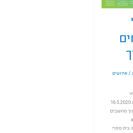
ים
ך
/
אירועים
י
1
וך מחשבים
 בית ספרי