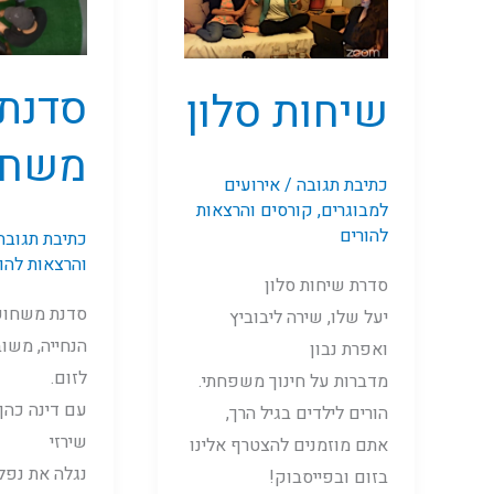
סדנת
שיחות סלון
משחו
כתיבת תגובה
/
אירועים
למבוגרים
,
קורסים והרצאות
להורים
כתיבת תגובה
והרצאות להו
סדרת שיחות סלון
סדנת משחוק
יעל שלו, שירה ליבוביץ
הנחייה, משו
ואפרת נבון
לזום.
מדברות על חינוך משפחתי.
עם דינה כהן
הורים לילדים בגיל הרך,
שירזי
אתם מוזמנים להצטרף אלינו
נגלה את נפל
בזום ובפייסבוק!