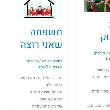
רוצה
משפחה
ק
שאני רוצה
/
קורסים
רים
כתיבת תגובה
/
קורסים
והרצאות להורים
 בנושא:
ב ומשחקים
מדברות על חינוך משפחתי
שיחת סלון
-בקר ופזית
עם יעל, שירה ואפרת
והפעם בנושא:
אות המשחוק,
איך נראת המשפחה