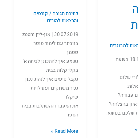
ה
כתיבת תגובה
/
קורסים
ת
והרצאות להורים
30.07.2019 | און-ליין zoom
בוובינר עם לימור סופר
אות למבוגרים
פטמן
ביום ד', ה-18.12 בשעה
נשמע איך להתכונן לכיתה א'
בקלי קלות בבית
ורי שלום
נקבל טיפים איך לנהוג נכון
לות:
נכיר משחקים ופעילויות
ם עבודה?
שיקלו
ראיון בהצלחה?
את המעבר וההשתלבות בבית
 שלכם בנושא.
הספר
Read More »