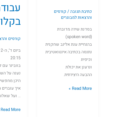
עבוד
כתיבת תגובה
/
קורסים
בקלו
והרצאות למבוגרים
בסדנת שירה מדוברת
(spoken word)
קורסים והרצ
בהנחיית ענת אלינב שחקנית
נתנסה בכתיבה אינטואטיבית
20:15
וכיפית
בוובינר עם ל
ונרענן את יכולת
נענה על השא
ההבעה היצירתית.
היכן מחפשי
איך עוברים 
Read More »
… ועל שאלות
Read More »