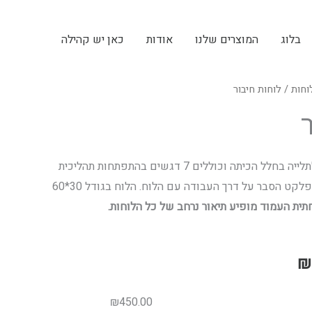
בלוג
המוצרים שלנו
אודות
כאן יש קהילה
וחות
טווח
/ לוחות חיבור
מחירים:
לוחות מעוצבים המיועדים לתלייה בחלל הכיתה וכוללים 7 דגשים בהתפתחות תהליכית
עד
של קבוצה, לכל לוח מצורף פלקט הסבר על דרך העבודה עם הלוח. הלוח בגודל 30*60
ית העמוד מופיע תיאור נרחב של כל הלוחות.
₪
₪
450.00