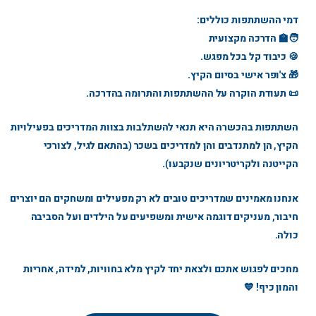
דמי ההשתתפות כוללים:
🧑‍🏫 הדרכה מקצועית
🍪 כיבוד קל בכל מפגש.
🎁 צ'ופר אישי בסיום הקיץ.
📜 תעודת הוקרה על ההשתתפות והתרומה בהדרכה.
השתתפות בהכשרה היא תנאי להשתלבות בצוות המדריכים בפעילויות
הקיץ, הן למתנדבים והן למדריכים בשכר (בהתאם לגיל, לצורכי
הקייטנה ולקריטריונים שנקבעו).
אנחנו מאמינים שמדריכים טובים לא רק מפעילים ומשחקים הם יוצרים
חיבור, מעניקים דוגמה אישית ומשפיעים על הילדים ועל הסביבה
כולה.
מחכים לפגוש אתכם ולצאת יחד לקיץ מלא בחוויות, למידה, אחריות
והמון כיף! 💙