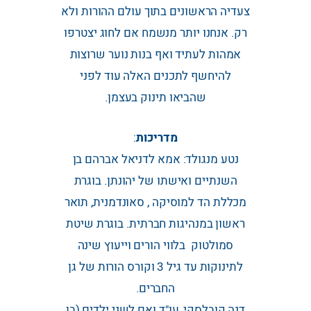
צעדיה הראשונים בתוך עולם ההורות ולא
רק. אנחנו יותר מנשמח אם לחוג יצטרפו
אמהות לעתיד ואף בנות נוער שרוצות
להיחשף לתכנים האלה עוד לפני
שהביאו תינוק בעצמן.
מדריכות
:
נטע מנגולד: אמא לדניאל אברהם בן
השנתיים ואישתו של יהונתן. בוגרת
מכללת הד למוסיקה , סאונדמנית, תואר
ראשון במנהיגות חברתית. בוגרת שיטת
סמולטוק בלווי הורים וייעוץ שינה
לתינוקות עד גיל 3 וקורס הורות של גן
החברים.
דנה קובלסקי, עו"ד ואם לשני ילדים (בן