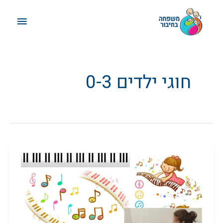
ילוג
תפריט
תוכן
ראשי
חוגי ילדים 0-3
מוזיקה
יחד,
עד
1.5