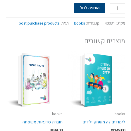
הוספה לסל
מק"ט:
40031
קטגוריה:
books
תגית:
post purchase products
מוצרים קשורים
books
books
לימודים זה משחק ילדים
חוברת סדנאות משפחה
₪
89.00
₪
149.00