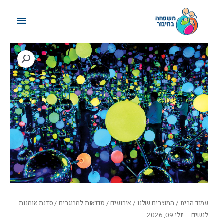
ילוג
תפריט
תוכן
ראשי
עמוד הבית
/
המוצרים שלנו
/
אירועים
/
סדנאות למבוגרים
/ סדנת אומנות
לנשים – יולי 09, 2026