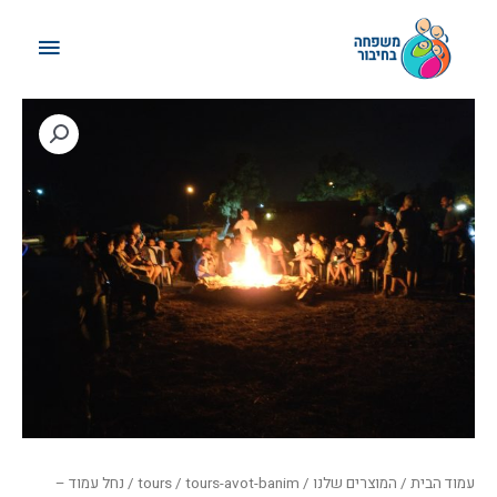
ילוג
תפריט
תוכן
ראשי
עמוד הבית
/
המוצרים שלנו
/
tours-avot-banim
/
tours
/ נחל עמוד –