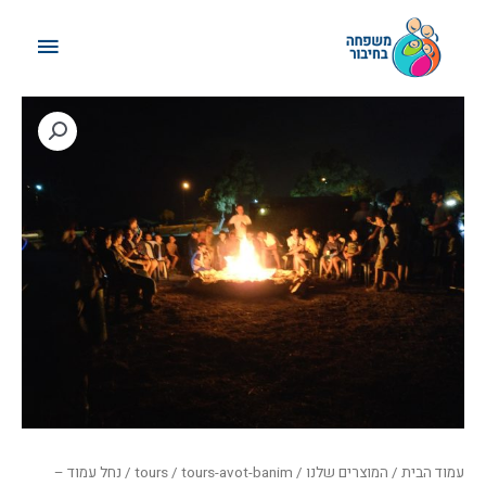
ילוג
תפריט
תוכן
ראשי
עמוד הבית
/
המוצרים שלנו
/
tours-avot-banim
/
tours
/ נחל עמוד –