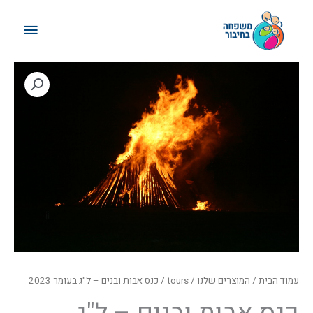
ילוג
תפריט
תוכן
ראשי
טווח
מחירים:
עד
עמוד הבית
/
המוצרים שלנו
/
tours
/ כנס אבות ובנים – ל"ג בעומר 2023