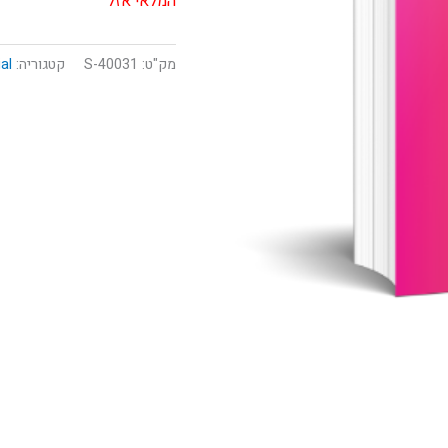
המלאי אזל
מק"ט:
40031-S
קטגוריה:
al