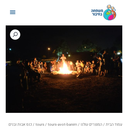
ילוג
תפריט
תוכן
ראשי
טווח
מחירים:
עד
עמוד הבית
/
המוצרים שלנו
/
tours-avot-banim
/
tours
/ כנס אבות ובנים